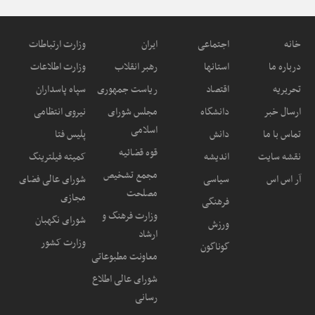
خانه
اجتماعی
ایران
وزارت ارتباطات
درباره ما
استانها
رهبر انقلاب
وزارت اطلاعات
تحریریه
اقتصاد
ریاست جمهوری
سپاه پاسداران
ارسال خبر
دانشگاه
مجلس شورای
نیروی انتظامی
اسلامی
تماس با ما
دانش
پلیس فتا
قوه قضائیه
نقشه سایت
اندیشه
کمیته فیلترینگ
مجمع تشخیص
آر اس اس
سیاسی
شورای عالی فضای
مصلحت
مجازی
فرهنگی
وزارت فرهنگ و
شورای نگهبان
ورزش
ارشاد
وزارت کشور
گوناگون
معاونت مطبوعاتی
شورای عالی اطلاع
رسانی