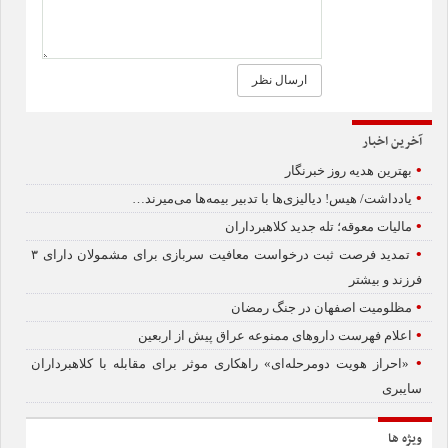
آخرین اخبار
•
بهترین هدیه روز خبرنگار
•
یادداشت/ هیس! دیالیزی‌ها با تدبیر بیمه‌ها می‌میرند…
•
مالیات معوقه؛ تله جدید کلاهبرداران
•
تمدید فرصت ثبت درخواست معافیت سربازی برای مشمولان دارای ۳
فرزند و بیشتر
•
مظلومیت اصفهان در جنگ رمضان
•
اعلام فهرست داروهای ممنوعه عراق پیش از اربعین
•
«احراز هویت دومرحله‌ای» راهکاری موثر برای مقابله با کلاهبرداران
سایبری
•
مرگ و زندگی مراکز و بیماران دیالیزی در گرو حمایت دولت و پرداخت
ویژه ها
هزاران میلیاردی بیمه‌ها