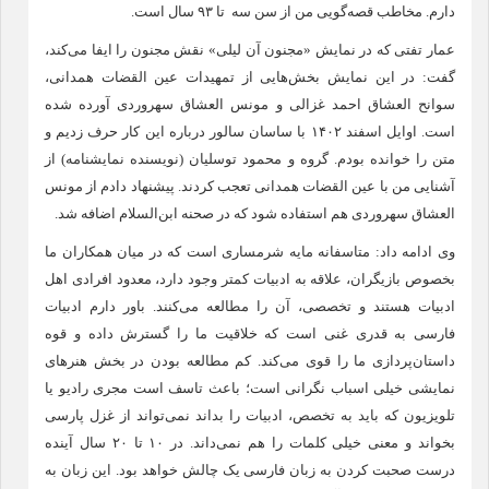
دارم. مخاطب قصه‌گویی من از سن سه تا ۹۳ سال است.
عمار تفتی که در نمایش «مجنون آن لیلی» نقش مجنون را ایفا می‌کند،
گفت: در این نمایش بخش‌هایی از تمهیدات عین القضات همدانی،
سوانح العشاق احمد غزالی و مونس العشاق سهروردی آورده شده
است. اوایل اسفند ۱۴۰۲ با ساسان سالور درباره این کار حرف زدیم و
متن را خوانده بودم. گروه و محمود توسلیان (نویسنده نمایشنامه) از
آشنایی من با عین القضات همدانی تعجب کردند. پیشنهاد دادم از مونس
العشاق سهروردی هم استفاده شود که در صحنه ابن‌السلام اضافه شد.
وی ادامه داد: متاسفانه مایه شرمساری است که در میان همکاران ما
بخصوص بازیگران، علاقه به ادبیات کمتر وجود دارد، معدود افرادی اهل
ادبیات هستند و تخصصی، آن را مطالعه می‌کنند. باور دارم ادبیات
فارسی به قدری غنی است که خلاقیت ما را گسترش داده و قوه
داستان‌پردازی ما را قوی می‌کند. کم مطالعه بودن در بخش هنرهای
نمایشی خیلی اسباب نگرانی است؛ باعث تاسف است مجری رادیو یا
تلویزیون که باید به تخصص، ادبیات را بداند نمی‌تواند از غزل پارسی
بخواند و معنی خیلی کلمات را هم نمی‌داند. در ۱۰ تا ۲۰ سال آینده
درست صحبت کردن به زبان فارسی یک چالش خواهد بود. این زبان به