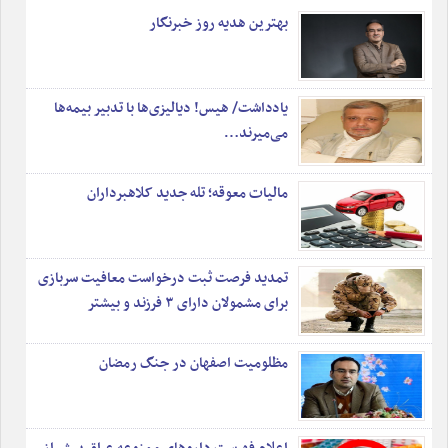
بهترین هدیه روز خبرنگار
•
امکان اعتراض غیرحضوری به جریمه‌های رانندگی از طریق سامانه‌های
پلیس‌من و سخا
•
لزوم ثبت‌نام دانش‌آموزان ایرانی فاقد مدارک هویتی
•
«تیخوانا»؛ وقتی تیم‌ملی را به حاشیه و خطر می‌فرستند!
یادداشت/ هیس! دیالیزی‌ها با تدبیر بیمه‌ها
•
می‌میرند…
مراکز دیالیز در آستانه کما؛ هزاران میلیارد مطالبه از بیمه‌ها در کنار کمبود
و گرانی داروها و تجهیزات دیالیز
•
خانه‌های زیر ۲.۵ میلیارد تهران
مالیات معوقه؛ تله جدید کلاهبرداران
•
وقتی طلا نقد نمی‌شود؛ هشدار درباره خریدهای بدون تحویل فیزیکی
•
شادی در مدارس قدغن!
•
زندگی منزوی و لوکس رهبر فراری
تمدید فرصت ثبت درخواست معافیت سربازی
•
انتقاد دوست یا قربان‌صدقه رفتن غریبه‎ها؛ کدام‌یک مفیدتر است؟
برای مشمولان دارای ۳ فرزند و بیشتر
•
درآمد میلیونی دختر گدا با ۵۰۰ هزار فالوئر
•
شکل و شمایل تقویم ایران در دوران احمدشاه قاجار
مظلومیت اصفهان در جنگ رمضان
•
آغاز صدور گواهی انحصار وراثت به ‌صورت الکترونیکی