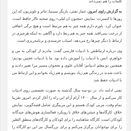
کلمات را هم نمی‌داند.
به گزارش
راوی امروز
،
عمار تفتی، بازیگر سینما، تئاتر و تلویزیون که این
روزها با کنسرت- نمایش «مجنون ان لیلی» روی صحنه تالار حافظ است،
عنوان کرد: باورم دارم همه چیز به هم مرتبط است و هیچ برگی اتفاقی
از درخت نمی‌افتد. همه چیز به هم ربط دارد و آگاهی به اینکه هرچیزی در
ارتباط با دیگر چیزها رخ می‌دهد، اسباب خرسندی و برنامه‌ریزی است.
وی درباره ارتباطش با ادبیات فارسی گفت: مادرم از کودکی به من و
خواهرم، انس با ادبیات را آموزش داده بود. ما با ادبیات عجیبن بودیم؛
همچنین دو معلم ادبیاتم؛ آقایان علوی و نخجوان مسیر مرا تغییر دادند و
باعث شدند در زندگی هم زیاد بنویسم و هم زیاد بخوانم و این ارتباط من
با ادبیات حفظ شد.
تفتی ادامه داد: در دو-سه سال گذشته به صورت تخصصی روی ادبیات
کار می‌کنم و از سال ۱۴۰۰ آرام آرام این راه را آغاز کردم. امروز تقریبا
تمام وقت، مربی کودک هستم و این مربیگری شامل قصه‌گویی، نمایش
خلاق، کارگاه‌ها و جشن‌های خلاق با رویکرد فعالسازی هوش‌های چندگانه
کودکان است. کارگاه شاهنامه را برای کودکان و کارگاه‌های منطق الطیر
را برای نوجوانان برگزار می‌کنم و برای بزرگسال نیز این دو کارگاه را