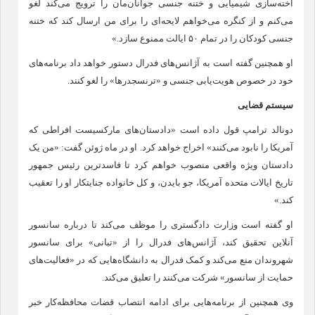
اخته‌سازی شیمیایی و ختنه جنسی جوانان‌مان را ترویج می‌کند لغو
می‌کنم و از کنگره می‌خواهم لایحه‌ای را برای من ارسال کند که ختنه
جنسی کودکان را در تمام ۵۰ ایالت ممنوع سازد.»
او همچنین گفته است به آژانس‌های فدرال دستور خواهد داد برنامه‌های
خود در خصوص هویت‌یابی جنسی و «ترنسجدرها» را لغو کنند.
سیستم قضایی
دونالد ترامپ قول داده است «دادستان‌های مارکسیست افراطی که
آمریکا را نابود می‌کنند» اخراج خواهد کرد. او در ماه ژوئن گفت: «من یک
دادستان ویژه واقعی منصوب خواهم کرد تا فاسدترین رئیس جمهور
تاریخ ایالات متحده آمریکا، جو بایدن، و کل خانواده جنایتکار او را تعقیب
کند.»
او گفته است وزارت دادگستری را موظف می‌کند تا درباره سانسور
آنلاین تحقیق کند، آژانس‌های فدرال را از «تبانی» برای سانسور
شهروندان منع می‌کند و کمک فدرال به دانشگاه‌هایی که در «فعالیت‌های
حمایت از سانسور» شرکت می‌کنند را تعلیق می‌کند.
وی همچنین از برنامه‌هایی برای ادامه انتصاب قضات محافظه‌کار خبر