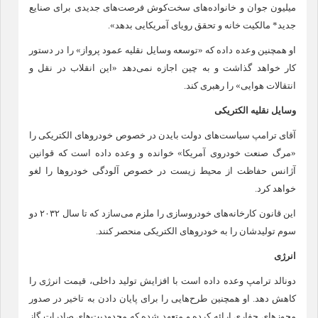
میلیون جوان و خانواده‌های سخت‌کوش فرصت‌های جدیدی برای صنایع
جدید* مالکیت خانه و تحقق رویای آمریکایی بدهد».
او همچنین وعده داده که «توسعه وسایل نقلیه عمود پرواز» را در دستور
کار خواهد گذاشت و به چین اجازه نمی‌دهد «این انقلاب در نقل و
انتقالات هوایی» را رهبری کند.
وسایل نقلیه الکتریکی
آقای ترامپ سیاست‌های دولت بایدن در خصوص خودرو‌های الکتریکی را
«مرگ صنعت خودروی آمریکا» خوانده و وعده داده است که قوانین
آژانس حفاظت از محیط زیست در خصوص آلودگی خودرو‌ها را لغو
خواهد کرد.
این قانون کارخانه‌های خودروسازی را ملزم می‌سازد که تا سال ۲۰۳۲ دو
سوم تولیدشان را به خودرو‌های الکتریکی منحصر کنند.
انرژی
دونالد ترامپ وعده داده است با افزایش تولید داخلی، قیمت انرژی را
کاهش دهد. او همچنین طرح‌هایی را برای پایان دادن به تاخیر در صدور
مجوز‌های حفاری ارائه کرده و متعهد شده که محدودیت‌های صادرات گاز