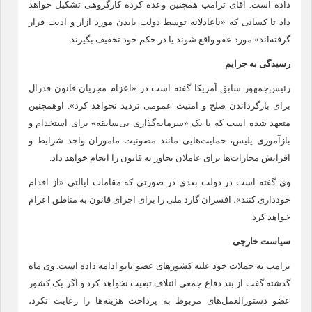
داده است. آقای ترامپ همچنین وعده کرده کارگروهی تشکیل خواهد
داد تا کسانی که «ناعادلانه توسط دولت بایدن مورد آزار و اذیت قرار
گرفته‌اند» مورد عفو واقع شوند یا در حکم خود تخفیف بگیرند.
رسیدگی به جرایم
رئیس‌جمهور سابق آمریکا گفته است در «اعزام مجریان قانون فدرال
برای بازگرداندن صلح و امنیت عمومی تردید نخواهد کرد». اوهمچنین
متعهد شده است که با یک «سرمایه‌گذاری بی‌سابقه» برای استخدام و
بازآموزی پلیس، حمایت‌هایی مانند مصونیت ماموران واجد شرایط و
افزایش مجازات‌ها برای عاملان تجاوز به قانون را انجام خواهد داد.
وی گفته است در دولت بعدی در صورتی که مقامات ایالتی «از اقدام
خودداری کنند»، افسران گارد ملی را برای اجرای قانون به مناطق اعزام
خواهد کرد.
سیاست خارجی
ترامپ به حملات خود علیه کشور‌های عضو ناتو ادامه داده است. وی ماه
گذشته گفت از بند دفاع جمعی ائتلاف تبعیت نخواهد کرد و اگر یک کشور
عضو دستورالعمل‌های مربوط به پرداخت هزینه‌ها را رعایت نکرد،