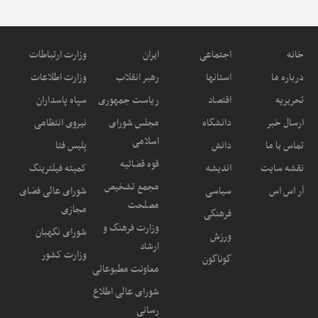
خانه
اجتماعی
ایران
وزارت ارتباطات
درباره ما
استانها
رهبر انقلاب
وزارت اطلاعات
تحریریه
اقتصاد
ریاست جمهوری
سپاه پاسداران
ارسال خبر
دانشگاه
مجلس شورای
نیروی انتظامی
اسلامی
تماس با ما
دانش
پلیس فتا
قوه قضائیه
نقشه سایت
اندیشه
کمیته فیلترینگ
مجمع تشخیص
آر اس اس
سیاسی
شورای عالی فضای
مصلحت
مجازی
فرهنگی
وزارت فرهنگ و
شورای نگهبان
ورزش
ارشاد
وزارت کشور
گوناگون
معاونت مطبوعاتی
شورای عالی اطلاع
رسانی