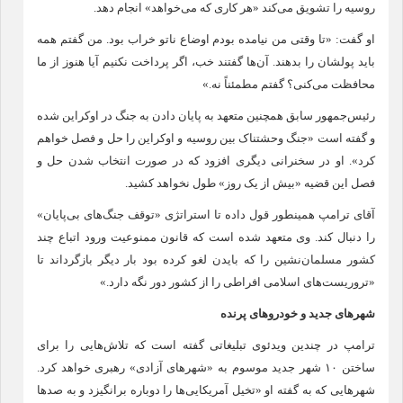
روسیه را تشویق می‌کند «هر کاری که می‌خواهد» انجام دهد.
او گفت: «تا وقتی من نیامده بودم اوضاع ناتو خراب بود. من گفتم همه
باید پولشان را بدهند. آن‌ها گفتند خب، اگر پرداخت نکنیم آیا هنوز از ما
محافظت می‌کنی؟ گفتم مطمئناً نه.»
رئیس‌جمهور سابق همچنین متعهد به پایان دادن به جنگ در اوکراین شده
و گفته است «جنگ وحشتناک بین روسیه و اوکراین را حل و فصل خواهم
کرد». او در سخنرانی دیگری افزود که در صورت انتخاب شدن حل و
فصل این قضیه «بیش از یک روز» طول نخواهد کشید.
آقای ترامپ همینطور قول داده تا استراتژی «توقف جنگ‌های بی‌پایان»
را دنبال کند. وی متعهد شده است که قانون ممنوعیت ورود اتباع چند
کشور مسلمان‌نشین را که بایدن لغو کرده بود بار دیگر بازگرداند تا
«تروریست‌های اسلامی افراطی را از کشور دور نگه دارد.»
شهر‌های جدید و خودرو‌های پرنده
ترامپ در چندین ویدئوی تبلیغاتی گفته است که تلاش‌هایی را برای
ساختن ۱۰ شهر جدید موسوم به «شهر‌های آزادی» رهبری خواهد کرد.
شهر‌هایی که به گفته او «تخیل آمریکایی‌ها را دوباره برانگیزد و به صد‌ها