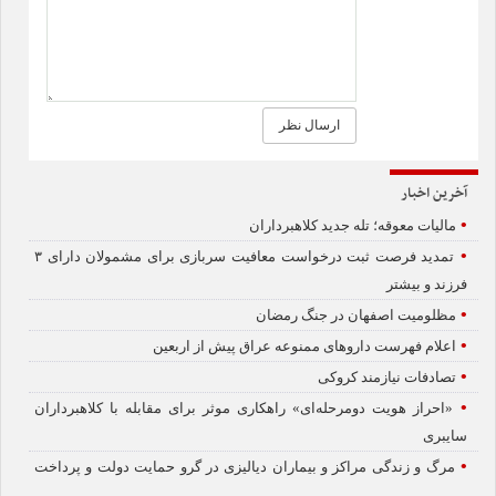
آخرین اخبار
•
مالیات معوقه؛ تله جدید کلاهبرداران
•
تمدید فرصت ثبت درخواست معافیت سربازی برای مشمولان دارای ۳
فرزند و بیشتر
•
مظلومیت اصفهان در جنگ رمضان
•
اعلام فهرست داروهای ممنوعه عراق پیش از اربعین
•
تصادفات نیازمند کروکی
•
«احراز هویت دومرحله‌ای» راهکاری موثر برای مقابله با کلاهبرداران
سایبری
•
مرگ و زندگی مراکز و بیماران دیالیزی در گرو حمایت دولت و پرداخت
هزاران میلیاردی بیمه‌ها