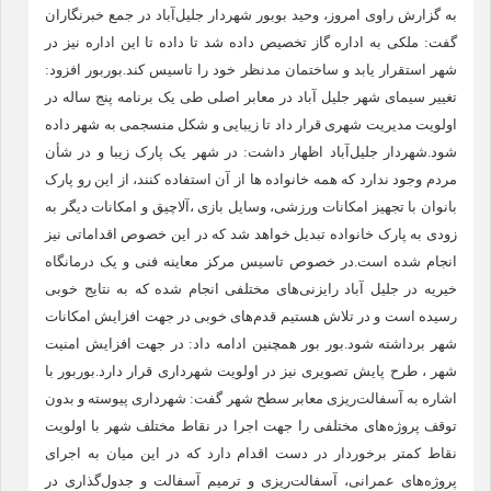
به گزارش راوی امروز، وحید بوبور شهردار جلیل‌آباد در جمع خبرنگاران
گفت: ملکی به اداره گاز تخصیص داده شد تا داده تا این اداره نیز در
شهر استقرار یابد و ساختمان مدنظر خود را تاسیس کند.بوربور افزود:
تغییر سیمای شهر جلیل آباد در معابر اصلی طی یک برنامه پنج ساله در
اولویت مدیریت شهری قرار داد تا زیبایی و شکل منسجمی به شهر داده
شود.شهردار جلیل‌آباد اظهار داشت: در شهر یک پارک زیبا و در شأن
مردم وجود ندارد که همه خانواده ها از آن استفاده کنند، از این رو پارک
بانوان با تجهیز امکانات ورزشی، وسایل بازی ،آلاچیق و امکانات دیگر به
زودی به پارک خانواده تبدیل خواهد شد که در این خصوص اقداماتی نیز
انجام شده است.در خصوص تاسیس مرکز معاینه فنی و یک درمانگاه
خیریه در جلیل آباد رایزنی‌های مختلفی انجام شده که به نتایج خوبی
رسیده است و در تلاش هستیم قدم‌های خوبی در جهت افزایش امکانات
شهر برداشته شود.بور بور همچنین ادامه داد: در جهت افزایش امنیت
شهر ، طرح پایش تصویری نیز در اولویت شهرداری قرار دارد.بوربور با
اشاره به آسفالت‌ریزی معابر سطح شهر گفت: شهرداری پیوسته و بدون
توقف پروژه‌های مختلفی را جهت اجرا در نقاط مختلف شهر با اولویت
نقاط کمتر برخوردار در دست اقدام دارد که در این میان به اجرای
پروژه‌های عمرانی، آسفالت‌ریزی و ترمیم آسفالت و جدول‌گذاری در